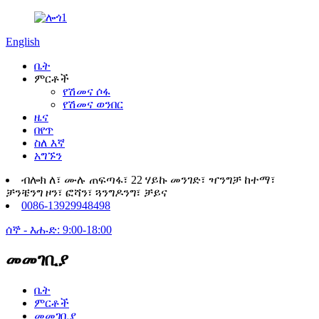
English
ቤት
ምርቶች
የሽመና ሶፋ
የሽመና ወንበር
ዜና
በየጥ
ስለ እኛ
አግኙን
ብሎክ ለ፣ ሙሉ ጠፍጣፋ፣ 22 ሃይኩ መንገድ፣ ዣንግቻ ከተማ፣
ቻንቼንግ ዞን፣ ፎሻን፣ ጓንግዶንግ፣ ቻይና
0086-13929948498
ሰኞ - እሑድ: 9:00-18:00
መመገቢያ
ቤት
ምርቶች
መመገቢያ