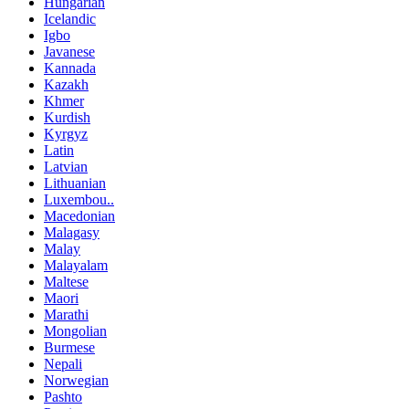
Hungarian
Icelandic
Igbo
Javanese
Kannada
Kazakh
Khmer
Kurdish
Kyrgyz
Latin
Latvian
Lithuanian
Luxembou..
Macedonian
Malagasy
Malay
Malayalam
Maltese
Maori
Marathi
Mongolian
Burmese
Nepali
Norwegian
Pashto