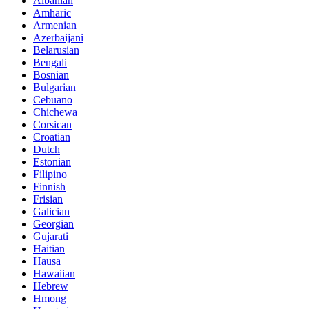
Albanian
Amharic
Armenian
Azerbaijani
Belarusian
Bengali
Bosnian
Bulgarian
Cebuano
Chichewa
Corsican
Croatian
Dutch
Estonian
Filipino
Finnish
Frisian
Galician
Georgian
Gujarati
Haitian
Hausa
Hawaiian
Hebrew
Hmong