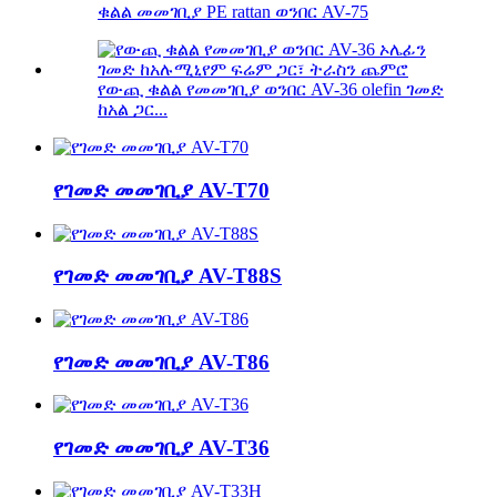
ቁልል መመገቢያ PE rattan ወንበር AV-75
የውጪ ቁልል የመመገቢያ ወንበር AV-36 olefin ገመድ
ከአል ጋር...
የገመድ መመገቢያ AV-T70
የገመድ መመገቢያ AV-T88S
የገመድ መመገቢያ AV-T86
የገመድ መመገቢያ AV-T36