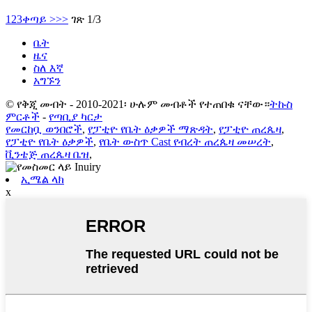
1
2
3
ቀጣይ >
>>
ገጽ 1/3
ቤት
ዜና
ስለ እኛ
አግኙን
© የቅጂ መብት - 2010-2021፡ ሁሉም መብቶች የተጠበቁ ናቸው።
ትኩስ
ምርቶች
-
የጣቢያ ካርታ
የመርከቧ ወንበሮች
,
የፓቲዮ የቤት ዕቃዎች ማጽዳት
,
የፓቲዮ ጠረጴዛ
,
የፓቲዮ የቤት ዕቃዎች
,
የቤት ውስጥ Cast የብረት ጠረጴዛ መሠረት
,
ቪንቴጅ ጠረጴዛ ቤዝ
,
ኢሜል ላክ
x